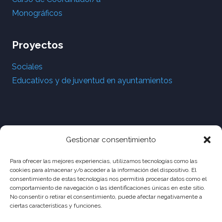
Monográficos
Proyectos
Sociales
Educativos y de juventud en ayuntamientos
Gestionar consentimiento
Para ofrecer las mejores experiencias, utilizamos tecnologías como las
cookies para almacenar y/o acceder a la información del dispositivo. El
consentimiento de estas tecnologías nos permitirá procesar datos como el
comportamiento de navegación o las identificaciones únicas en este sitio.
No consentir o retirar el consentimiento, puede afectar negativamente a
ciertas características y funciones.