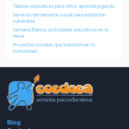
Talleres educativos para niños: aprende jugando
Servicios de bienestar social para población
vulnerable
Semana Blanca: actividades educativas en la
nieve
Proyectos sociales que transforman tu
comunidad
Blog