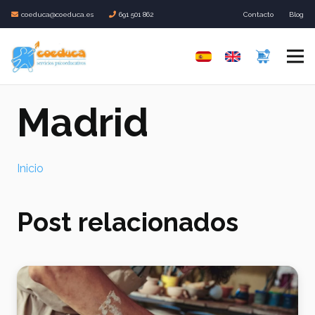
coeduca@coeduca.es
691 501 862
Contacto
Blog
Madrid
Inicio
Post relacionados