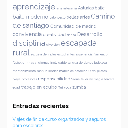
aprendizaje
Asturias
baile
arte
artesanía
Camino
baile moderno
bellas artes
baloncesto
de santiago
Comunidad de madrid
convivencia
Desarrollo
creatividad
danza
escapada
disciplina
diversión
rural
escuela de inglés
estudiantes
experiencia
flamenco
fútbol
gimnasia
idiomas
inolvidable
lengua de signos
ludoteca
mantenimiento
manualidades
marciales
natación
Oliva
pilates
responsabilidad
playa
profesores
Sarria
taller de magia
tercera
trabajo en equipo
zumba
edad
Tui
yoga
Entradas recientes
Viajes de fin de curso organizados y seguros
para escolares