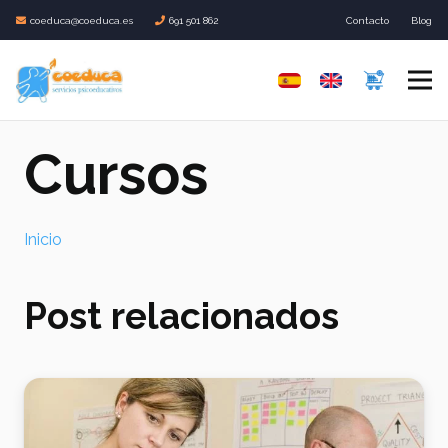
coeduca@coeduca.es
691 501 862
Contacto
Blog
Cursos
Inicio
Post relacionados