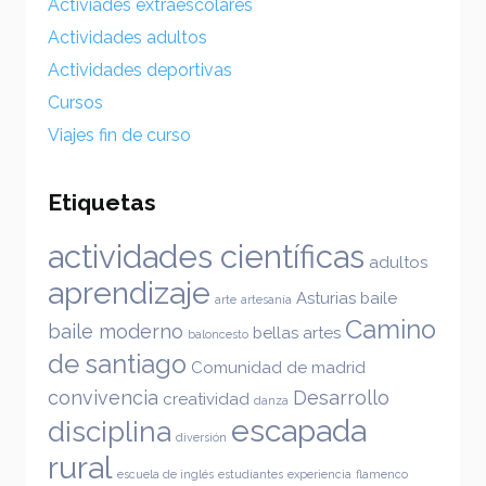
Activiades extraescolares
Actividades adultos
Actividades deportivas
Cursos
Viajes fin de curso
Etiquetas
actividades científicas
adultos
aprendizaje
Asturias
baile
arte
artesanía
Camino
baile moderno
bellas artes
baloncesto
de santiago
Comunidad de madrid
convivencia
Desarrollo
creatividad
danza
escapada
disciplina
diversión
rural
escuela de inglés
estudiantes
experiencia
flamenco