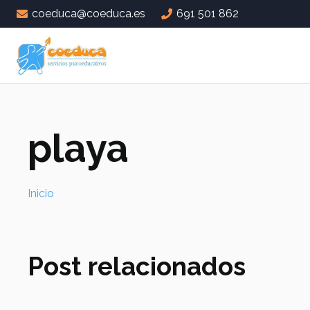
coeduca@coeduca.es
691 501 862
playa
Inicio
Post relacionados