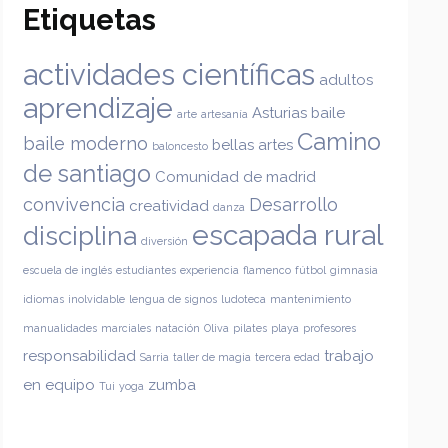
Etiquetas
actividades científicas
adultos
aprendizaje
Asturias
baile
arte
artesanía
Camino
baile moderno
bellas artes
baloncesto
de santiago
Comunidad de madrid
convivencia
Desarrollo
creatividad
danza
escapada rural
disciplina
diversión
escuela de inglés
estudiantes
experiencia
flamenco
fútbol
gimnasia
idiomas
inolvidable
lengua de signos
ludoteca
mantenimiento
manualidades
marciales
natación
Oliva
pilates
playa
profesores
responsabilidad
trabajo
Sarria
taller de magia
tercera edad
en equipo
zumba
Tui
yoga