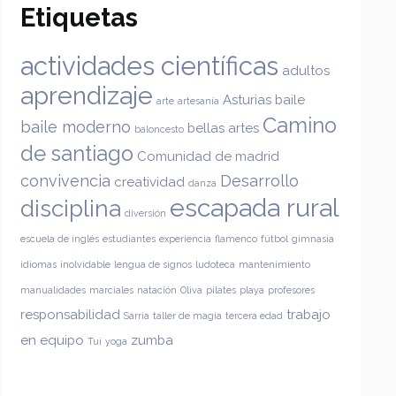
Etiquetas
actividades científicas
adultos
aprendizaje
Asturias
baile
arte
artesanía
Camino
baile moderno
bellas artes
baloncesto
de santiago
Comunidad de madrid
convivencia
Desarrollo
creatividad
danza
escapada rural
disciplina
diversión
escuela de inglés
estudiantes
experiencia
flamenco
fútbol
gimnasia
idiomas
inolvidable
lengua de signos
ludoteca
mantenimiento
manualidades
marciales
natación
Oliva
pilates
playa
profesores
responsabilidad
trabajo
Sarria
taller de magia
tercera edad
en equipo
zumba
Tui
yoga