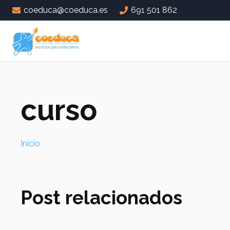
coeduca@coeduca.es
691 501 862
curso
Inicio
Post relacionados