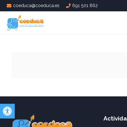
coeduca@coeduca.es
691 501 862
Abrir barra de herramientas
Activid