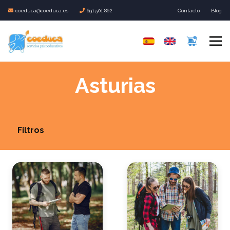
coeduca@coeduca.es
691 501 862
Contacto
Blog
Asturias
Filtros