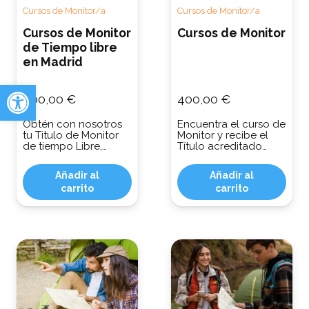
Cursos de Monitor/a
Cursos de Monitor/a
Cursos de Monitor
Cursos de Monitor
de Tiempo libre
en Madrid
Abrir barra de herramientas
400,00
€
400,00
€
Obtén con nosotros
Encuentra el curso de
tu Titulo de Monitor
Monitor y recibe el
de tiempo Libre,…
Título acreditado…
Añadir al
Añadir al
carrito
carrito